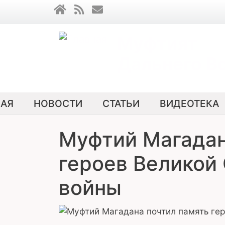
Муфтият
Дальнего В
вная навигация
НАЯ
НОВОСТИ
СТАТЬИ
ВИДЕОТЕКА
Муфтий Магадан
героев Великой
войны